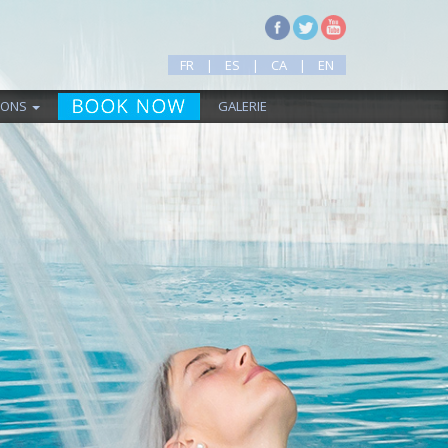
FR
|
ES
|
CA
|
EN
IONS
GALERIE